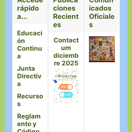
rápido
ciones
icados
a...
Recient
Oficiale
es
s
Educaci
Contact
ón
um
Continu
diciemb
a
re 2025
Junta
Directiv
a
Recurso
s
Reglam
ento y
Código