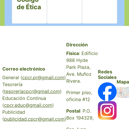
de Ética
Dirección
Física
: Edificio
988 Hyde
Park Plaza,
Correo electrónico
Redes
Ave. Muñoz
Sociales
General (
cpcr.pr@gmail.com
)
Rivera.
Mapa
Tesorería
(
tesoreriacpcr@gmail.com
)
Primer piso,
Educación Continua
oficina #12
(
cpcr.educ@gmail.com
)
Postal
: P.O.
Publicidad
Box 194329,
(
publicidad.cpcr@gmail.com
)